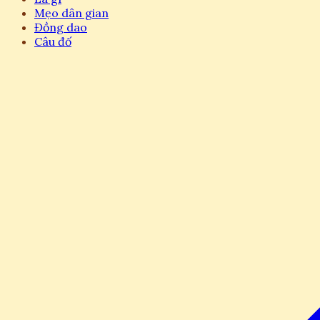
Mẹo dân gian
Đồng dao
Câu đố