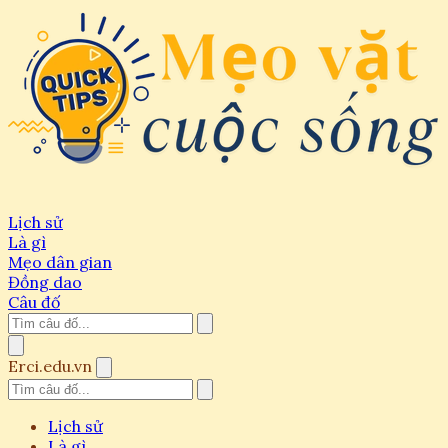
Lịch sử
Là gì
Mẹo dân gian
Đồng dao
Câu đố
Erci.edu.vn
Lịch sử
Là gì