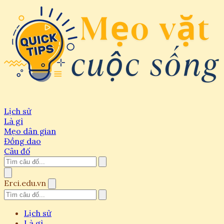
Lịch sử
Là gì
Mẹo dân gian
Đồng dao
Câu đố
Erci.edu.vn
Lịch sử
Là gì