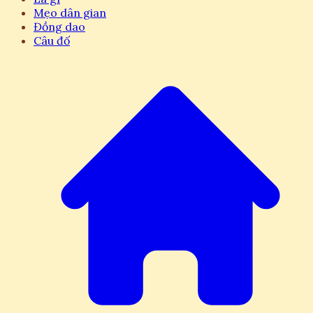
Mẹo dân gian
Đồng dao
Câu đố