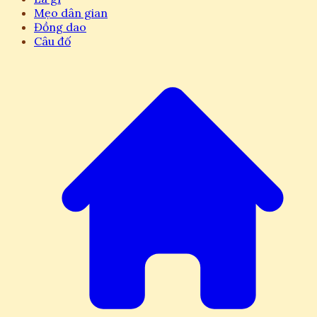
Mẹo dân gian
Đồng dao
Câu đố