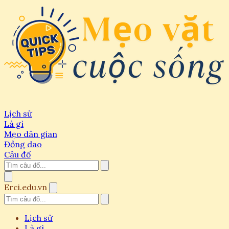
Lịch sử
Là gì
Mẹo dân gian
Đồng dao
Câu đố
Erci.edu.vn
Lịch sử
Là gì