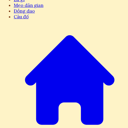
Mẹo dân gian
Đồng dao
Câu đố