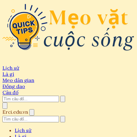
Lịch sử
Là gì
Mẹo dân gian
Đồng dao
Câu đố
Erci.edu.vn
Lịch sử
Là gì