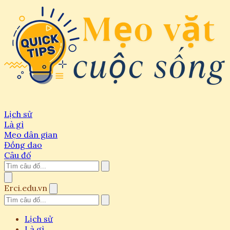
Lịch sử
Là gì
Mẹo dân gian
Đồng dao
Câu đố
Erci.edu.vn
Lịch sử
Là gì