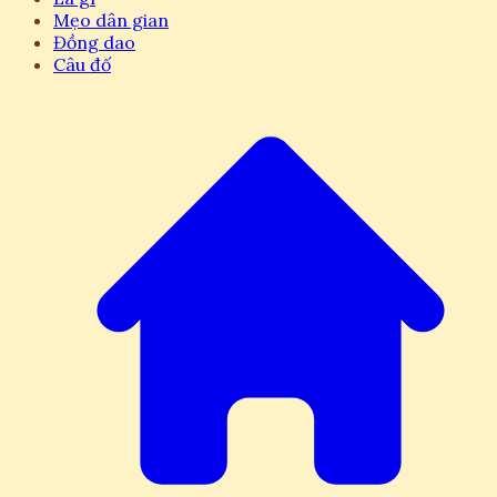
Mẹo dân gian
Đồng dao
Câu đố