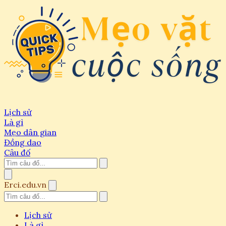
Lịch sử
Là gì
Mẹo dân gian
Đồng dao
Câu đố
Erci.edu.vn
Lịch sử
Là gì