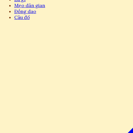
Mẹo dân gian
Đồng dao
Câu đố