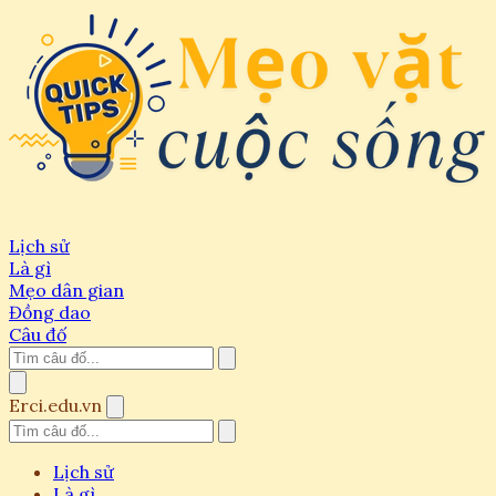
Lịch sử
Là gì
Mẹo dân gian
Đồng dao
Câu đố
Erci.edu.vn
Lịch sử
Là gì