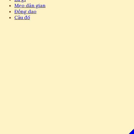
Mẹo dân gian
Đồng dao
Câu đố