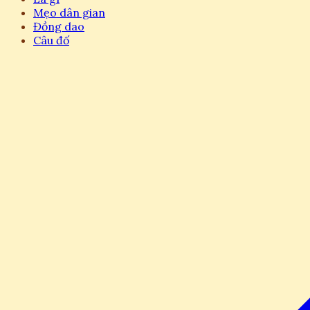
Mẹo dân gian
Đồng dao
Câu đố