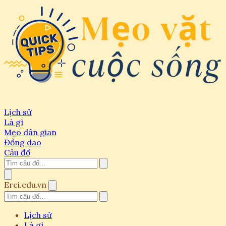
Lịch sử
Là gì
Mẹo dân gian
Đồng dao
Câu đố
Erci.edu.vn
Lịch sử
Là gì