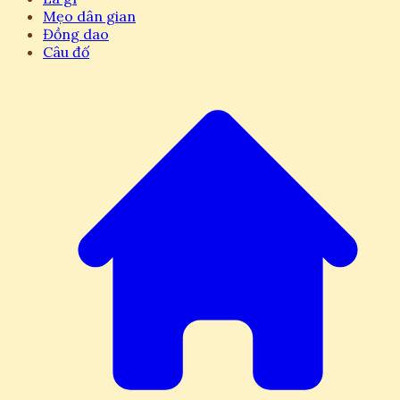
Mẹo dân gian
Đồng dao
Câu đố