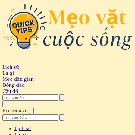
Lịch sử
Là gì
Mẹo dân gian
Đồng dao
Câu đố
Erci.edu.vn
Lịch sử
Là gì