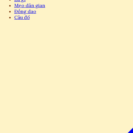
Mẹo dân gian
Đồng dao
Câu đố