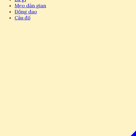
Mẹo dân gian
Đồng dao
Câu đố