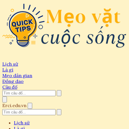
Lịch sử
Là gì
Mẹo dân gian
Đồng dao
Câu đố
Erci.edu.vn
Lịch sử
Là gì