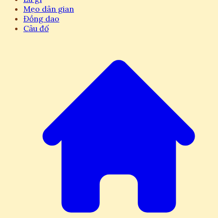
Mẹo dân gian
Đồng dao
Câu đố