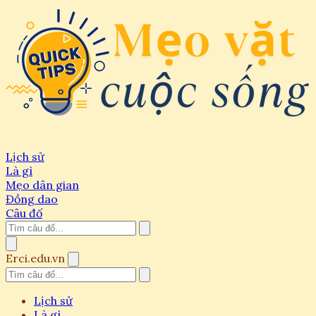
Lịch sử
Là gì
Mẹo dân gian
Đồng dao
Câu đố
Erci.edu.vn
Lịch sử
Là gì