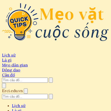
Lịch sử
Là gì
Mẹo dân gian
Đồng dao
Câu đố
Erci.edu.vn
Lịch sử
Là gì