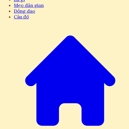
Mẹo dân gian
Đồng dao
Câu đố