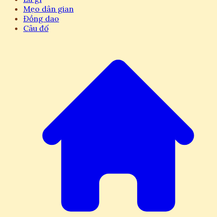
Mẹo dân gian
Đồng dao
Câu đố