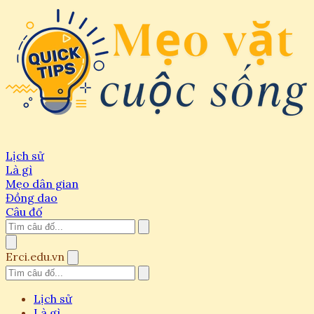
Lịch sử
Là gì
Mẹo dân gian
Đồng dao
Câu đố
Erci.edu.vn
Lịch sử
Là gì