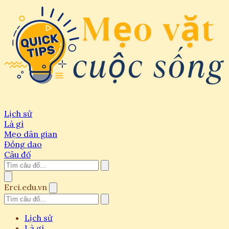
Lịch sử
Là gì
Mẹo dân gian
Đồng dao
Câu đố
Erci.edu.vn
Lịch sử
Là gì