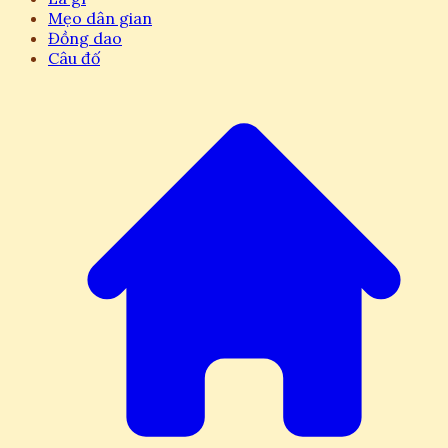
Mẹo dân gian
Đồng dao
Câu đố