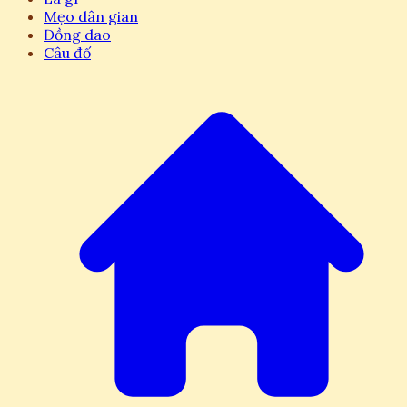
Mẹo dân gian
Đồng dao
Câu đố