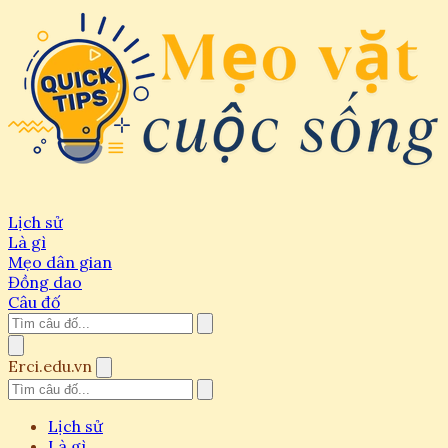
Lịch sử
Là gì
Mẹo dân gian
Đồng dao
Câu đố
Erci.edu.vn
Lịch sử
Là gì