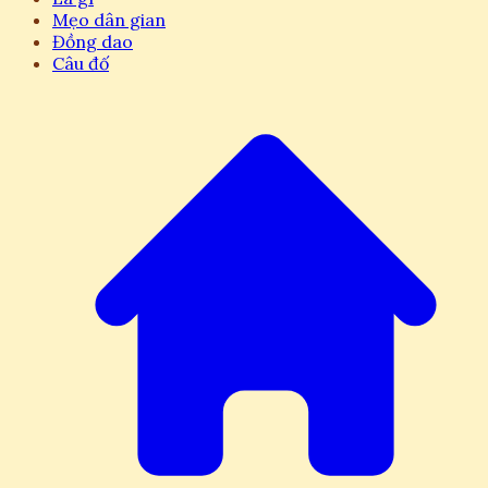
Mẹo dân gian
Đồng dao
Câu đố