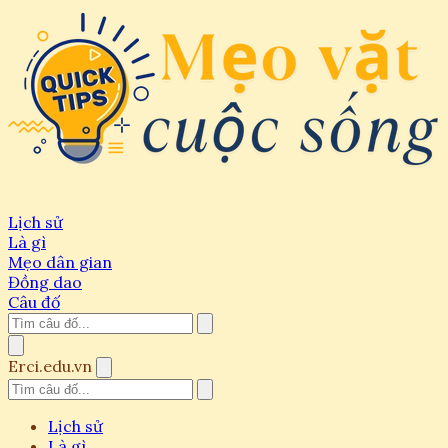
Lịch sử
Là gì
Mẹo dân gian
Đồng dao
Câu đố
Erci.edu.vn
Lịch sử
Là gì