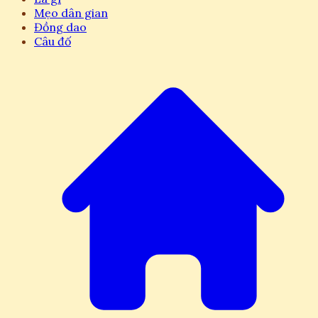
Mẹo dân gian
Đồng dao
Câu đố