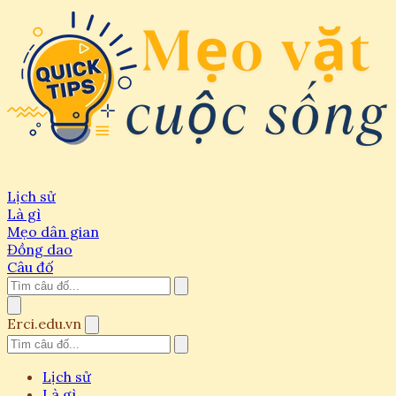
Lịch sử
Là gì
Mẹo dân gian
Đồng dao
Câu đố
Erci.edu.vn
Lịch sử
Là gì