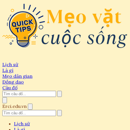
Lịch sử
Là gì
Mẹo dân gian
Đồng dao
Câu đố
Erci.edu.vn
Lịch sử
Là gì