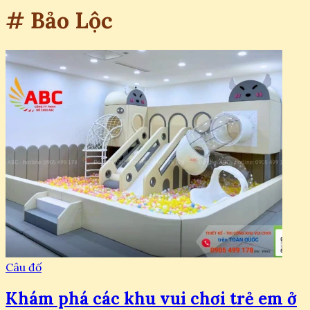
# Bảo Lộc
Câu đố
Khám phá các khu vui chơi trẻ em ở