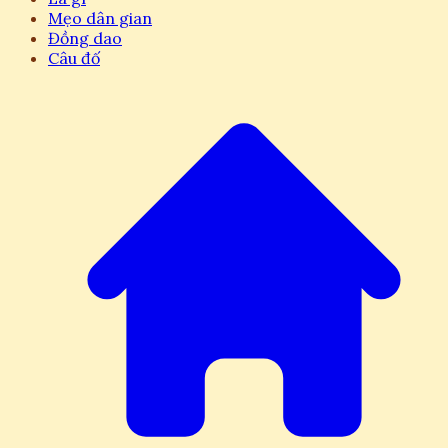
Mẹo dân gian
Đồng dao
Câu đố