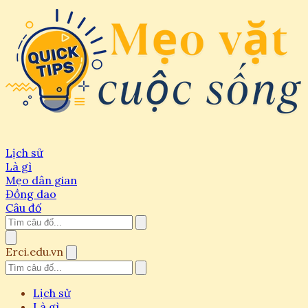
Lịch sử
Là gì
Mẹo dân gian
Đồng dao
Câu đố
Erci.edu.vn
Lịch sử
Là gì