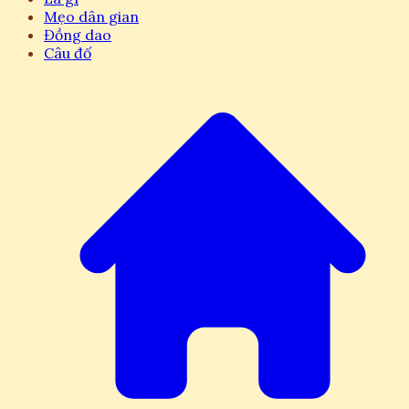
Mẹo dân gian
Đồng dao
Câu đố