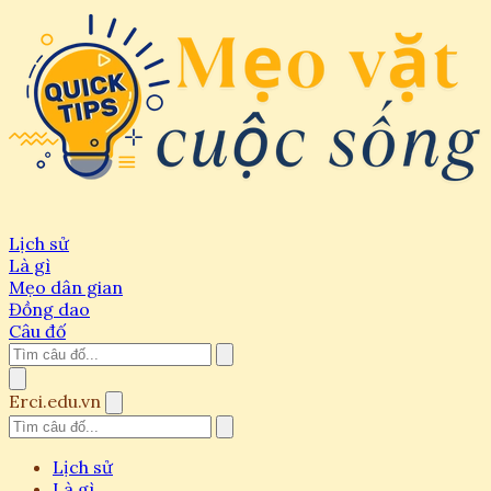
Lịch sử
Là gì
Mẹo dân gian
Đồng dao
Câu đố
Erci.edu.vn
Lịch sử
Là gì