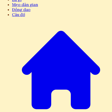
Mẹo dân gian
Đồng dao
Câu đố