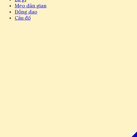
Mẹo dân gian
Đồng dao
Câu đố