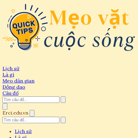
Lịch sử
Là gì
Mẹo dân gian
Đồng dao
Câu đố
Erci.edu.vn
Lịch sử
Là gì