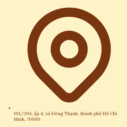
2025-09-17 15:05:21
Chia sẻ:
Facebook
X
Pinterest
Copy link
Trong lĩnh vực cá cược trực tuyến, yếu tố
an toàn và
bảo mật thông tin
luôn được người chơi đặt lên hàng
đầu. Không chỉ dừng lại ở việc cung cấp kho trò chơi
đa dạng, tỷ lệ cược hấp dẫn, mà một nhà cái uy tín phải
đảm bảo người dùng có thể yên tâm tuyệt đối khi tham
gia. Đó chính là lý do
Sin88
được đông đảo game thủ
lựa chọn, không chỉ nhờ sản phẩm chất lượng mà còn
nhờ
chính sách quyền riêng tư rõ ràng, minh bạch
và an toàn
.
Giới thiệu về Sin88
101/29A, ấp 4, xã Đông Thạnh, thành phố Hồ Chí
Sin88
là một trong những nhà cái trực tuyến hàng
Minh, 70000
đầu tại thị trường Việt Nam và châu Á. Với nhiều năm