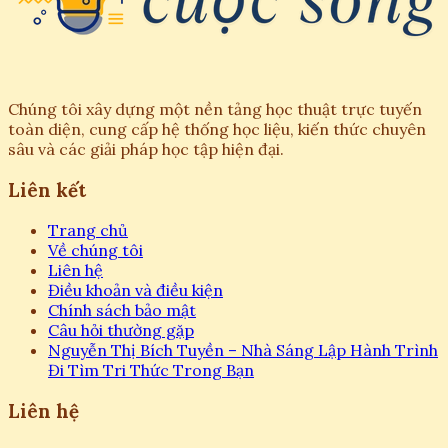
bảo mật thông tin người
chơi hàng đầu
Thanh Hiền
Chúng tôi xây dựng một nền tảng học thuật trực tuyến
•
toàn diện, cung cấp hệ thống học liệu, kiến thức chuyên
sâu và các giải pháp học tập hiện đại.
Liên kết
Trang chủ
Về chúng tôi
Liên hệ
Điều khoản và điều kiện
Chính sách bảo mật
Câu hỏi thường gặp
Nguyễn Thị Bích Tuyền – Nhà Sáng Lập Hành Trình
Đi Tìm Tri Thức Trong Bạn
Liên hệ