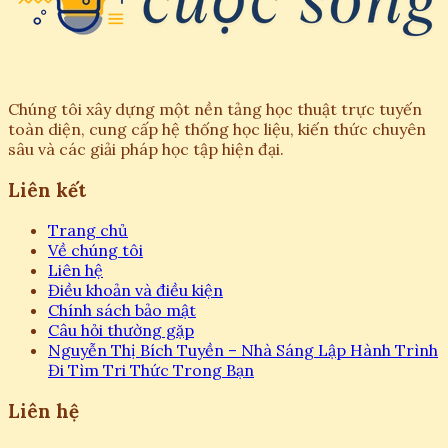
các cao thủ sòng bài online
Thanh Hiền
•
Chúng tôi xây dựng một nền tảng học thuật trực tuyến
toàn diện, cung cấp hệ thống học liệu, kiến thức chuyên
sâu và các giải pháp học tập hiện đại.
Liên kết
Trang chủ
Về chúng tôi
Liên hệ
Điều khoản và điều kiện
Chính sách bảo mật
Câu hỏi thường gặp
Nguyễn Thị Bích Tuyền – Nhà Sáng Lập Hành Trình
Đi Tìm Tri Thức Trong Bạn
Liên hệ