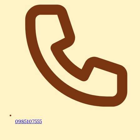
Đối thủ
: Tránh bàn có nhiều cao thủ nếu bạn mới
bắt đầu, hãy chọn bàn với người chơi có trình độ
tương đương.
Tốc độ ván bài
: Bàn nhanh phù hợp với người
chơi quyết đoán, còn bàn chậm giúp bạn có thời
gian phân tích.
Chiến thuật quản lý vốn hiệu quả
Chiến thuật quản lý vốn hiệu quả
Quản lý vốn là yếu tố sống còn trong Poker tại QH88.
Dưới đây là các mẹo từ cao thủ:
Chiến thuật
Lợi ích
0985107555
Tránh mất kiểm soát khi thua liên
Đặt giới hạn cược
tiếp