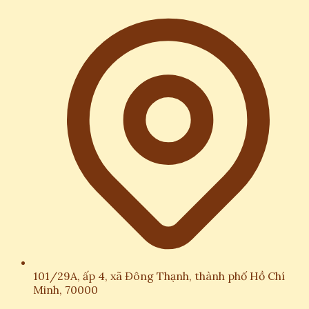
2025-10-21 09:21:11
Chia sẻ:
Facebook
X
Pinterest
Copy link
Poker tại
qh88
không chỉ là trò chơi may rủi mà còn là
sân chơi trí tuệ, nơi các cao thủ sòng bài online thể hiện
kỹ năng và chiến thuật đỉnh cao. Bài viết này sẽ tiết lộ
các mẹo độc quyền, giúp bạn nâng cao cơ hội chiến thắng
và trải nghiệm Poker một cách trọn vẹn.
Bí quyết chọn bàn chơi phù hợp tại
QH88
Lựa chọn bàn chơi là bước đầu tiên quyết định thành
công. Cao thủ luôn cân nhắc các yếu tố sau:
Mức cược phù hợp
: Chọn bàn có mức cược vừa
101/29A, ấp 4, xã Đông Thạnh, thành phố Hồ Chí
với ngân sách để tránh rủi ro lớn.
Minh, 70000
Số lượng người chơi
: Bàn ít người giúp bạn dễ
quan sát và kiểm soát ván bài.