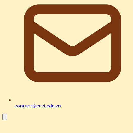
Chia nhỏ ngân
Duy trì thời gian chơi lâu dài
sách
Không "all-in" vội
Giữ an toàn trước các tình huống
vàng
bất ngờ
Theo dõi lịch sử
Phân tích và điều chỉnh chiến lược
cược
Áp dụng đúng cách, bạn sẽ duy trì được sự ổn định và
tự tin trong mỗi ván bài.
Kỹ năng đọc tâm lý đối thủ online
contact@erci.edu.vn
Kỹ năng đọc tâm lý đối thủ online
Dù chơi online, việc đọc tâm lý đối thủ vẫn rất quan
trọng. Các cao thủ tại QH88 thường chú ý: