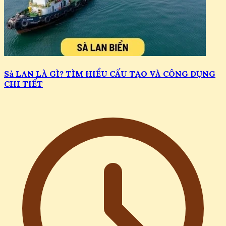
Sà LAN LÀ GÌ? TÌM HIỂU CẤU TẠO VÀ CÔNG DỤNG
CHI TIẾT