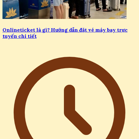
Onlineticket là gì? Hướng dẫn đặt vé máy bay trực
tuyến chi tiết