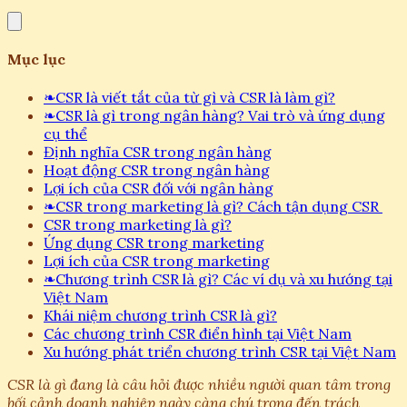
Mục lục
❧
CSR là viết tắt của từ gì và CSR là làm gì?
❧
CSR là gì trong ngân hàng? Vai trò và ứng dụng
cụ thể
Định nghĩa CSR trong ngân hàng
Hoạt động CSR trong ngân hàng
Lợi ích của CSR đối với ngân hàng
❧
CSR trong marketing là gì? Cách tận dụng CSR
CSR trong marketing là gì?
Ứng dụng CSR trong marketing
Lợi ích của CSR trong marketing
❧
Chương trình CSR là gì? Các ví dụ và xu hướng tại
Việt Nam
Khái niệm chương trình CSR là gì?
Các chương trình CSR điển hình tại Việt Nam
Xu hướng phát triển chương trình CSR tại Việt Nam
CSR là gì đang là câu hỏi được nhiều người quan tâm trong
bối cảnh doanh nghiệp ngày càng chú trọng đến trách