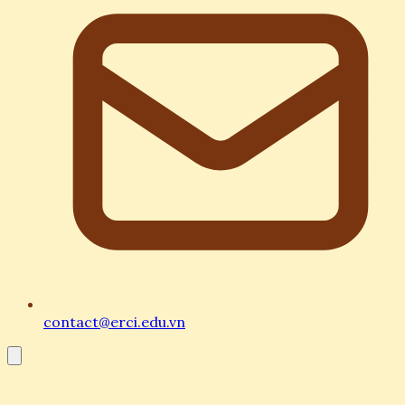
trực tuyến với hướng dẫn từng bước sau đây để bạn có
thể gia tăng cơ hội chiến thắng trong từng trận đấu!
Bước 1: Đăng nhập/ Đăng ký tài khoản
: Trước
tiên, bạn cần truy cập và đăng nhập vào trang cá
cược bóng đá mà bạn tin tưởng. Nếu chưa có tài
khoản, việc tạo một tài khoản mới thường chỉ mất
khoảng 3 đến 5 phút.
Bước 2: Lựa chọn và Đặt Cược:
Sau khi đăng
nhập, hãy tìm đến phòng cá độ bóng đá của nhà
cái. Tiếp đến, hãy mở mục cược bổ sung để xem
và chọn kèo Kick Off.
Bước 3: Chọn Đội và Xác Nhận Cược:
Tỷ lệ cược
của đội giao bóng trước sẽ được hiển thị trên
bảng tỷ lệ kèo. Chọn đội mà bạn dự đoán sẽ thực
hiện đá giao bóng đầu tiên và xác nhận cược của
bạn. Hệ thống sẽ báo “Thành Công” để xác nhận
rằng cược đã được ghi nhận.
contact@erci.edu.vn
Lưu ý khi đặt cược
Để chơi kèo Kick Off an toàn và hạn chế rủi ro, người