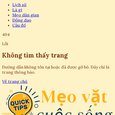
Lịch sử
Là gì
Mẹo dân gian
Đồng dao
Câu đố
404
Lỗi
Không tìm thấy trang
Đường dẫn không tồn tại hoặc đã được gỡ bỏ. Đây chỉ là
trang thông báo.
Về trang chủ
Trang chủ
Chiến Thuật Đặt Cược Kèo