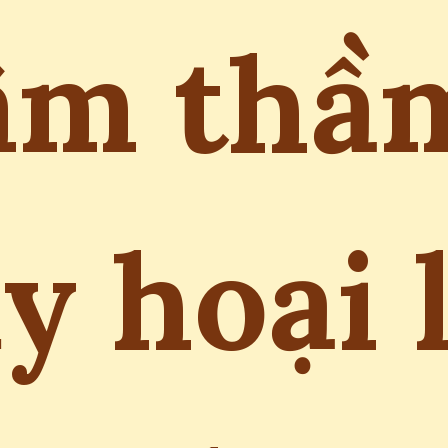
âm thầ
y hoại 