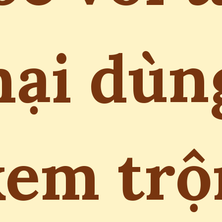
hại dùn
kem trộ