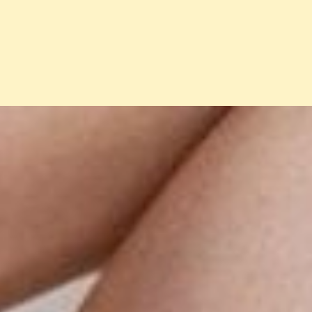
Đang mở
https://erci.edu.vn/tac-hai-dung-kem-tron