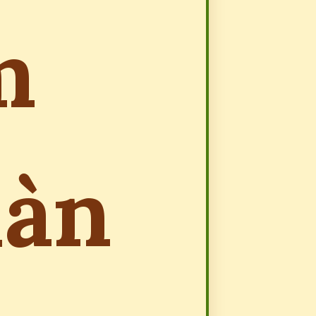
m
làn