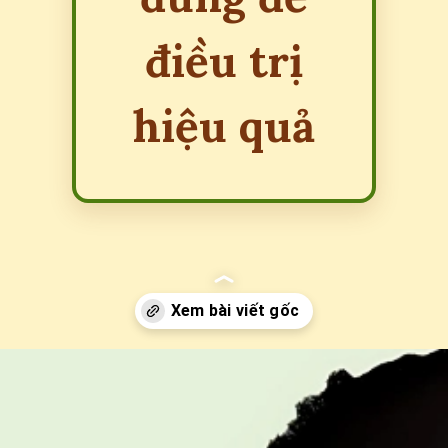
điều trị
hiệu quả
Đang mở
https://erci.edu.vn/roi-loan-luong-cuc-la-gi