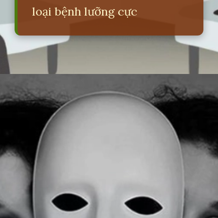
loại bệnh lưỡng cực
Đang mở
https://erci.edu.vn/roi-loan-luong-cuc-la-gi