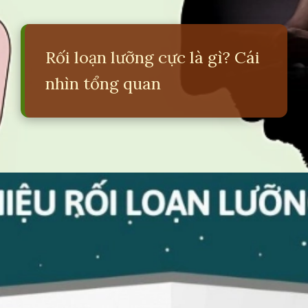
Rối loạn lưỡng cực là gì? Cái
nhìn tổng quan
Đang mở
https://erci.edu.vn/roi-loan-luong-cuc-la-gi