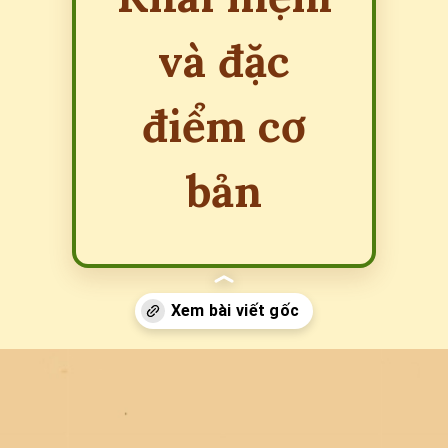
và đặc
điểm cơ
bản
Đang mở
https://erci.edu.vn/phan-biet-thuong-bien-va-dot-bien