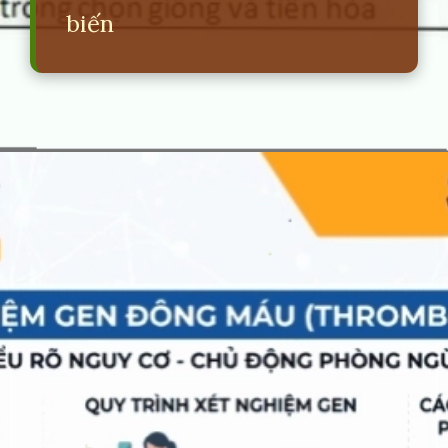
biến
Đang mở
https://erci.edu.vn/phan-biet-thuong-bien-va-dot-bien