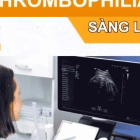
Đang mở
https://erci.edu.vn/phan-biet-thuong-bien-va-dot-bien