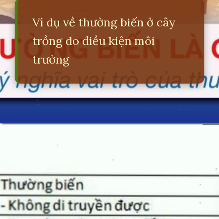
Ví dụ về thường biến ở cây
trồng do điều kiện môi
trường
Đang mở
https://erci.edu.vn/phan-biet-thuong-bien-va-dot-bien