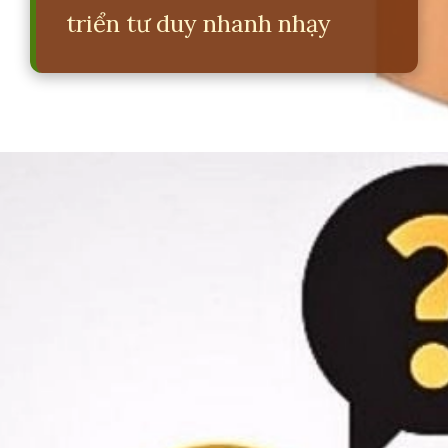
triển tư duy nhanh nhạy
Đang mở
https://erci.edu.vn/nhung-cau-do-tang-iq