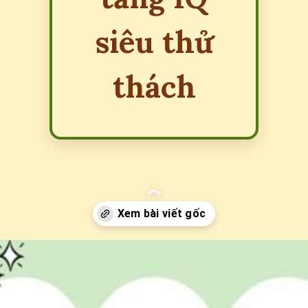
siêu thử
thách
Đang mở
https://erci.edu.vn/nhung-cau-do-tang-iq