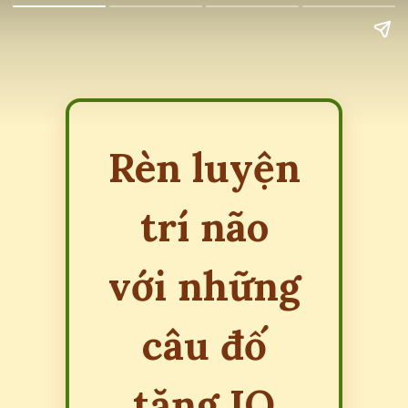
Rèn luyện
trí não
với những
câu đố
tăng IQ