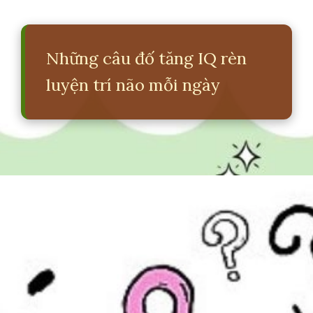
Những câu đố tăng IQ rèn
luyện trí não mỗi ngày
Đang mở
https://erci.edu.vn/nhung-cau-do-tang-iq