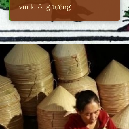
vui không tưởng
Đang mở
https://erci.edu.vn/nhung-cau-do-dan-gian-co-dap-an