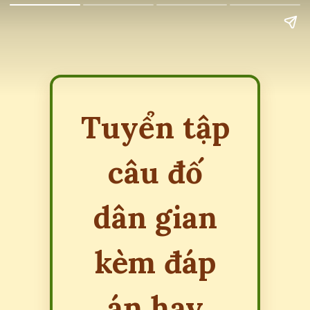
Tuyển tập
câu đố
dân gian
kèm đáp
án hay