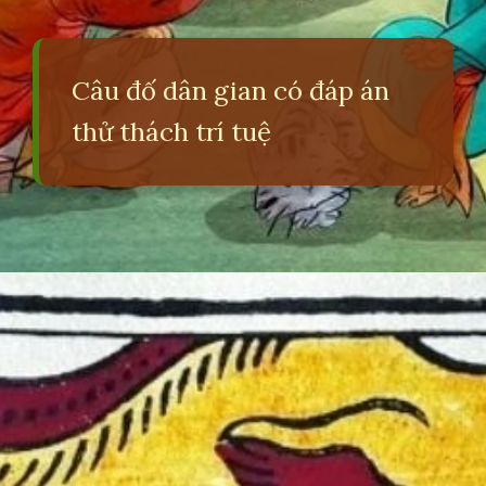
Câu đố dân gian có đáp án
thử thách trí tuệ
Đang mở
https://erci.edu.vn/nhung-cau-do-dan-gian-co-dap-an