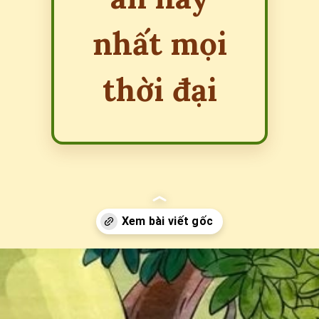
nhất mọi
thời đại
Đang mở
https://erci.edu.vn/nhung-cau-do-dan-gian-co-dap-an