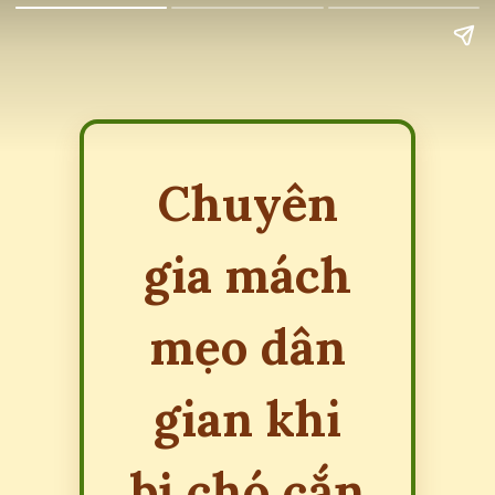
Chuyên
gia mách
mẹo dân
gian khi
bị chó cắn