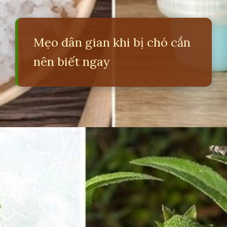
Mẹo dân gian khi bị chó cắn
nên biết ngay
Đang mở
https://erci.edu.vn/meo-dan-gian-khi-bi-cho-can