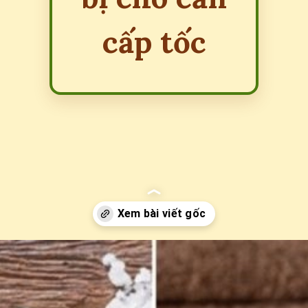
cấp tốc
Đang mở
https://erci.edu.vn/meo-dan-gian-khi-bi-cho-can