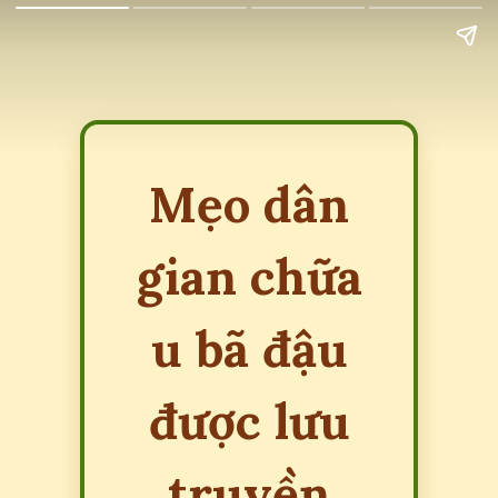
Mẹo dân
gian chữa
u bã đậu
được lưu
truyền