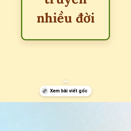
nhiều đời
Đang mở
https://erci.edu.vn/meo-dan-gian-chua-u-ba-dau