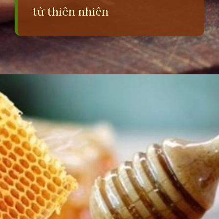
từ thiên nhiên
Đang mở
https://erci.edu.vn/meo-dan-gian-chua-u-ba-dau