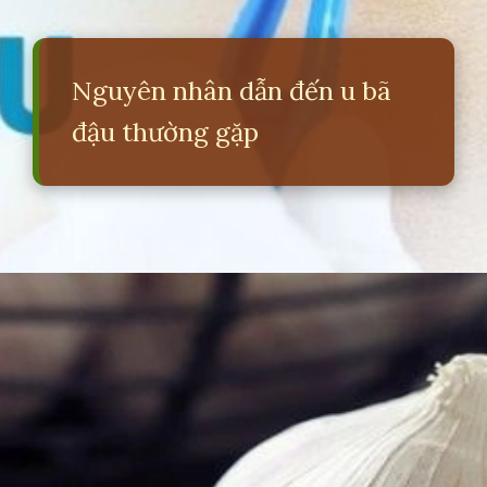
Nguyên nhân dẫn đến u bã
đậu thường gặp
Đang mở
https://erci.edu.vn/meo-dan-gian-chua-u-ba-dau