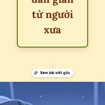
từ người
xưa
Đang mở
https://erci.edu.vn/meo-dan-gian-chua-mat-ngu