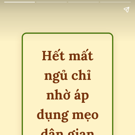
Hết mất
ngủ chỉ
nhờ áp
dụng mẹo
dân gian