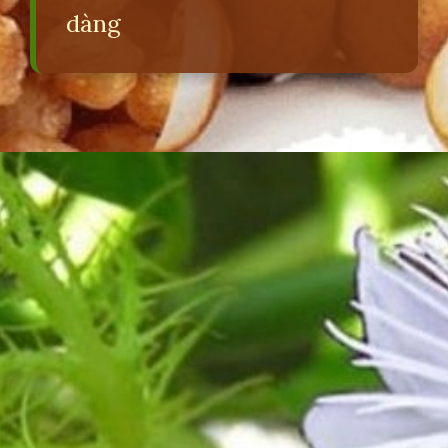
dàng
Đang mở
https://erci.edu.vn/meo-dan-gian-chua-mat-ngu