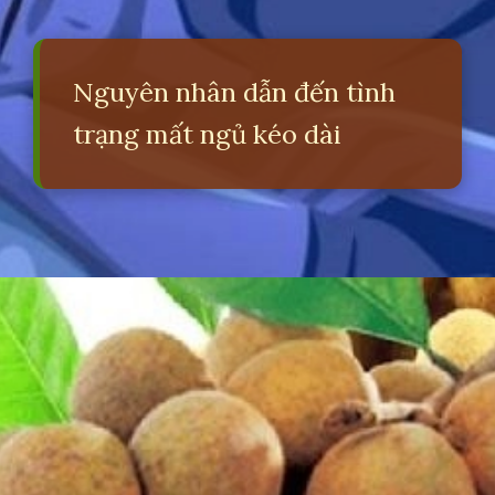
Nguyên nhân dẫn đến tình
trạng mất ngủ kéo dài
Đang mở
https://erci.edu.vn/meo-dan-gian-chua-mat-ngu