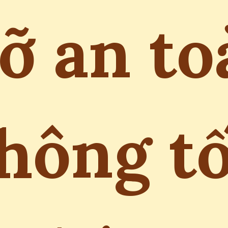
ỡ an to
hông t