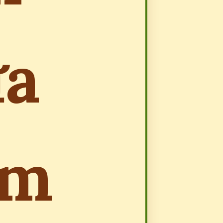
ữa
ễm