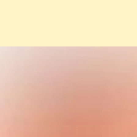
Đang mở
https://erci.edu.vn/meo-dan-gian-chua-gan-nhie