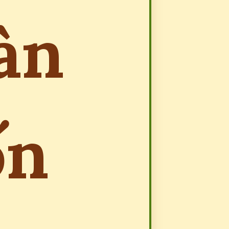
àn
ốn