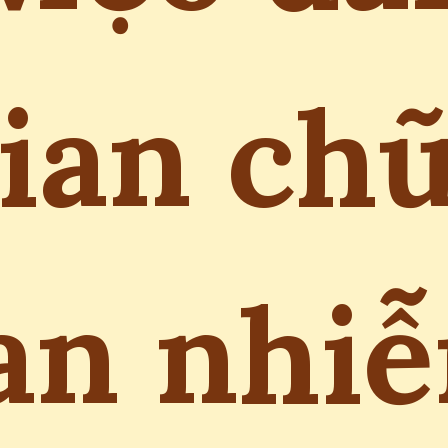
ian ch
an nhi