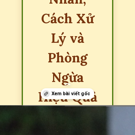
Cách Xử
Lý và
Phòng
Ngừa
Hiệu Quả
Đang mở
https://erci.edu.vn/meo-can-bi-sung-nhuc