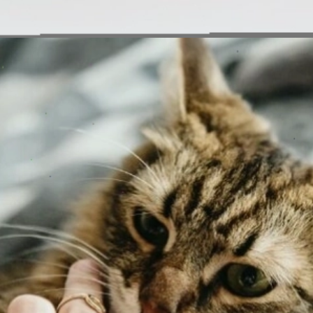
Đang mở
https://erci.edu.vn/meo-can-bi-sung-nhuc