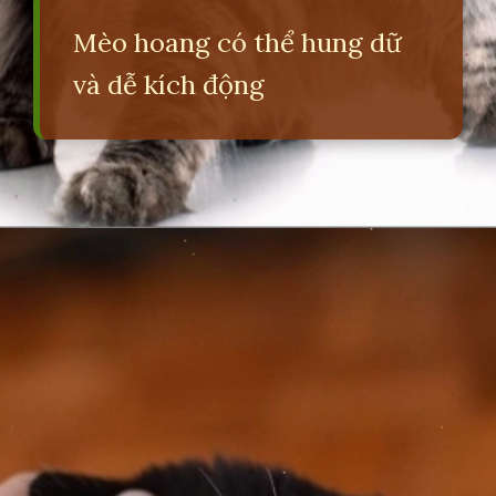
Mèo hoang có thể hung dữ
và dễ kích động
Đang mở
https://erci.edu.vn/meo-can-bi-sung-nhuc