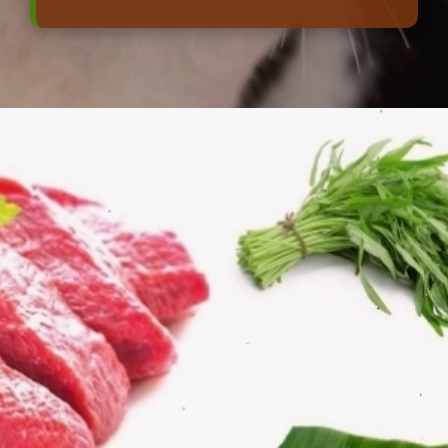
Đang mở
https://erci.edu.vn/meo-can-bi-sung-nhuc