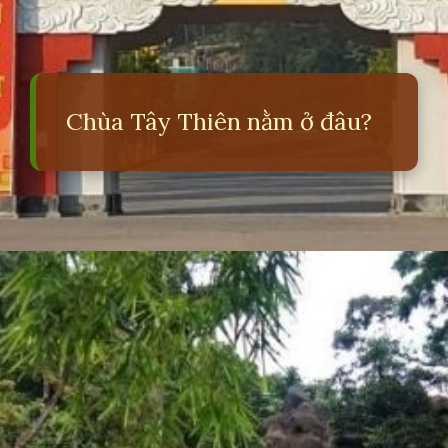
Chùa Tây Thiên nằm ở đâu?
Đang mở
https://erci.edu.vn/lich-su-chua-tay-thien