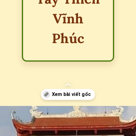
Vĩnh
Phúc
Đang mở
https://erci.edu.vn/lich-su-chua-tay-thien