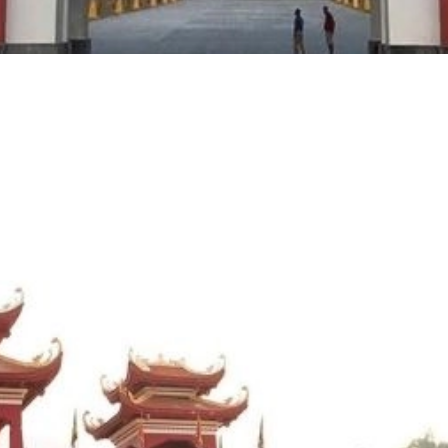
Đang mở
https://erci.edu.vn/lich-su-chua-tay-thien