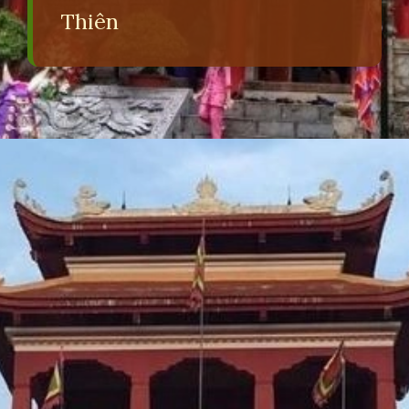
Thiên
Đang mở
https://erci.edu.vn/lich-su-chua-tay-thien