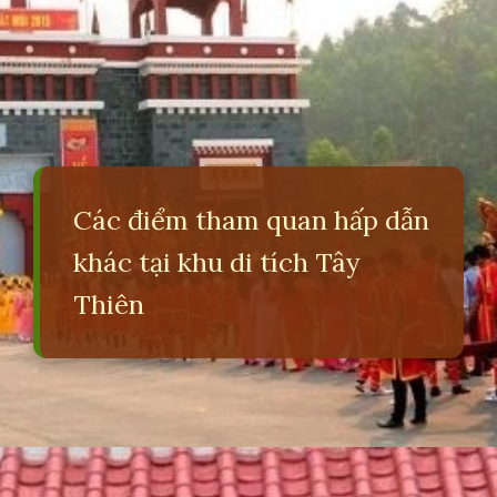
Các điểm tham quan hấp dẫn
khác tại khu di tích Tây
Thiên
Đang mở
https://erci.edu.vn/lich-su-chua-tay-thien