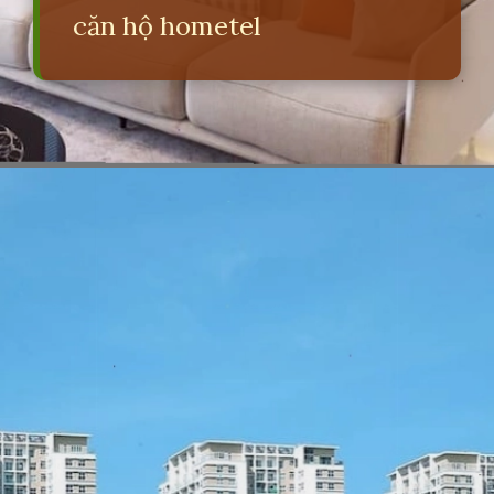
căn hộ hometel
Đang mở
https://erci.edu.vn/hometel-la-gi