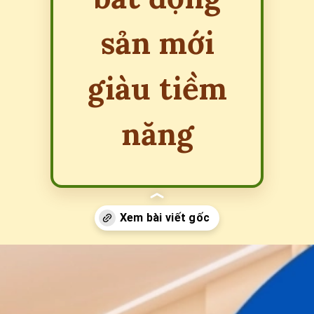
sản mới
giàu tiềm
năng
Đang mở
https://erci.edu.vn/hometel-la-gi