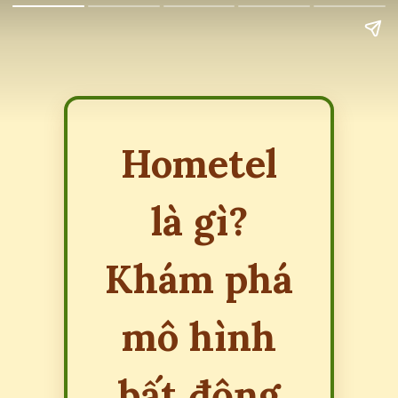
Hometel
là gì?
Khám phá
mô hình
bất động