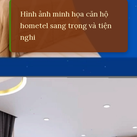
Hình ảnh minh họa căn hộ
hometel sang trọng và tiện
nghi
Đang mở
https://erci.edu.vn/hometel-la-gi