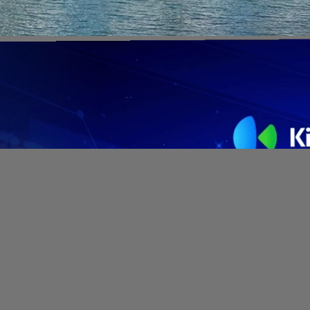
Đang mở
https://erci.edu.vn/hometel-la-gi