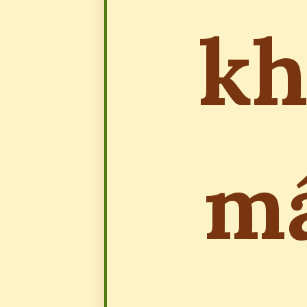
kh
mẩ