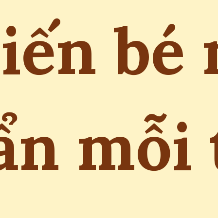
iến bé
n mỗi 