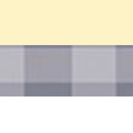
Đang mở
https://erci.edu.vn/cau-do-ve-cai-giuong