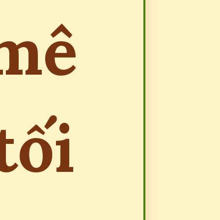
 mê
tối