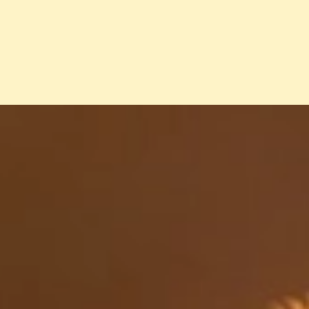
Đang mở
https://erci.edu.vn/capybara-la-con-gi