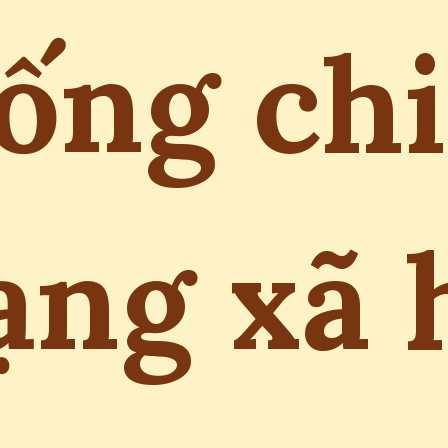
ống chi
ng xã 