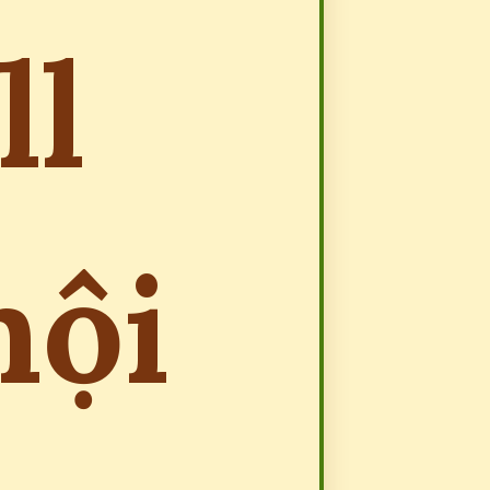
ll
hội