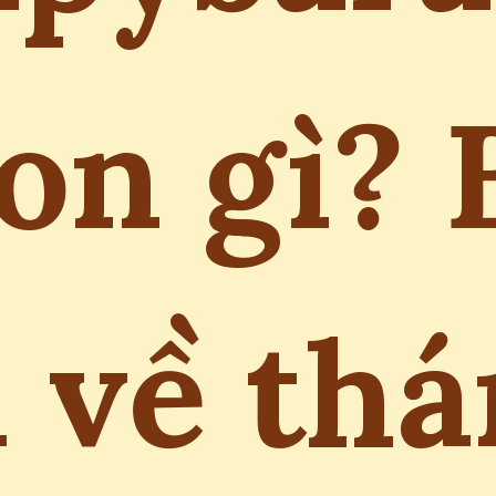
on gì? 
 về th