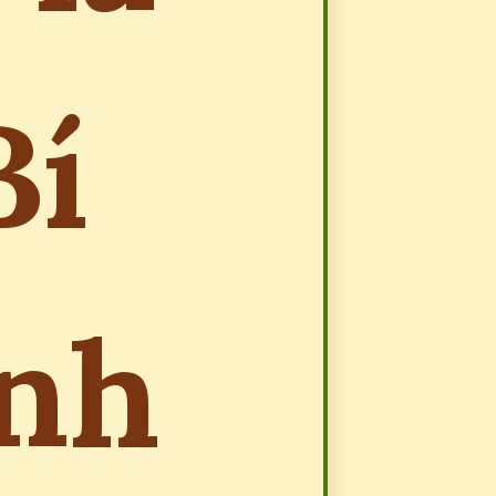
Bí
ánh