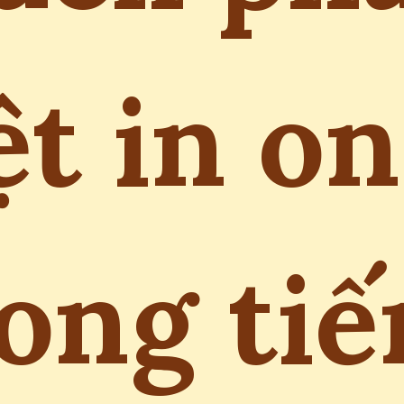
ệt in on
ong ti