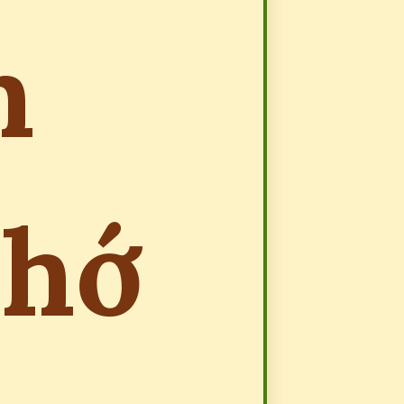
n
nhớ