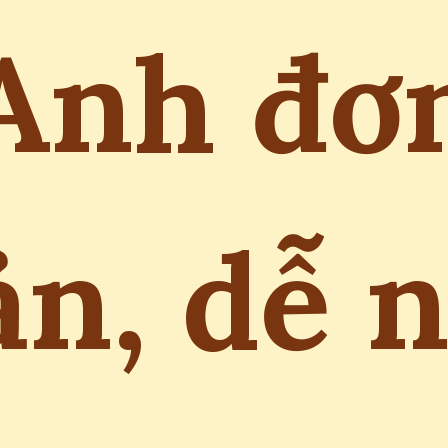
Anh đơ
ản, dễ 