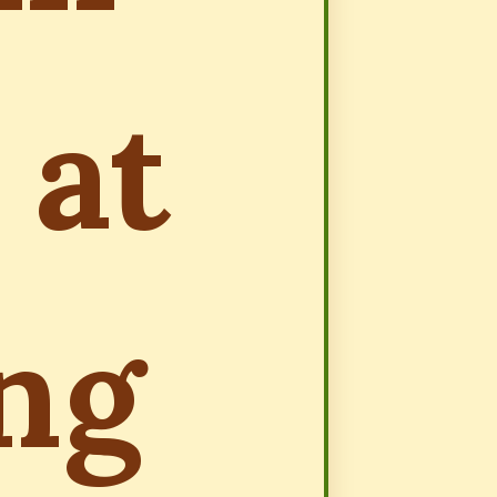
 at
ếng