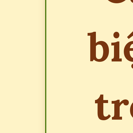
bi
tr