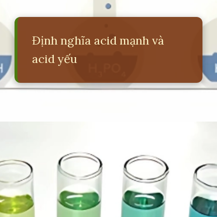
Định nghĩa acid mạnh và
acid yếu
Đang mở
https://erci.edu.vn/cach-phan-biet-acid-manh-yeu