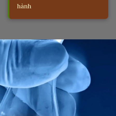
hành
Đang mở
https://erci.edu.vn/cach-phan-biet-acid-manh-yeu