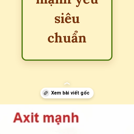
siêu
chuẩn
Đang mở
https://erci.edu.vn/cach-phan-biet-acid-manh-yeu