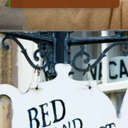
Đang mở
https://erci.edu.vn/bed-and-breakfast-la-gi