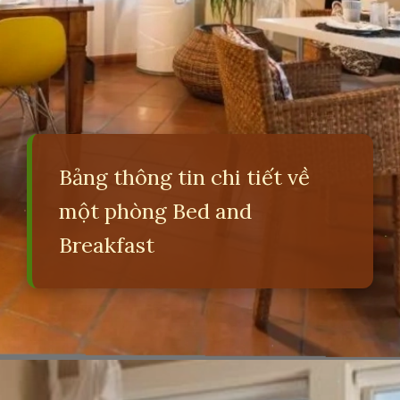
Bảng thông tin chi tiết về
một phòng Bed and
Breakfast
Đang mở
https://erci.edu.vn/bed-and-breakfast-la-gi