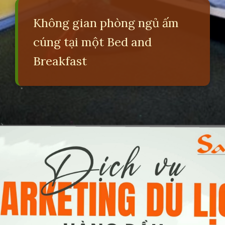
Không gian phòng ngủ ấm
cúng tại một Bed and
Breakfast
Đang mở
https://erci.edu.vn/bed-and-breakfast-la-gi