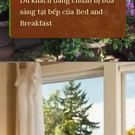
Du khách đang chuẩn bị bữa
sáng tại bếp của Bed and
Breakfast
Đang mở
https://erci.edu.vn/bed-and-breakfast-la-gi