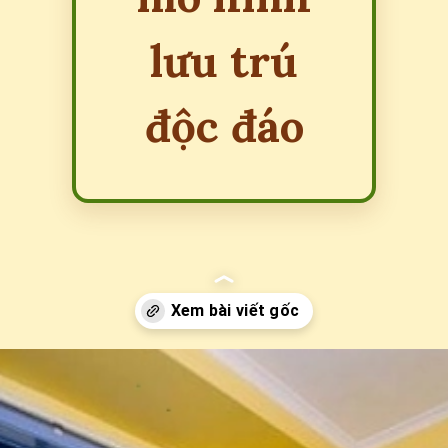
lưu trú
độc đáo
Đang mở
https://erci.edu.vn/bed-and-breakfast-la-gi