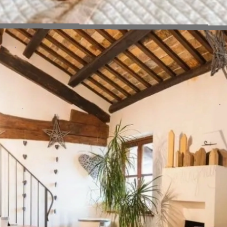
Đang mở
https://erci.edu.vn/bed-and-breakfast-la-gi