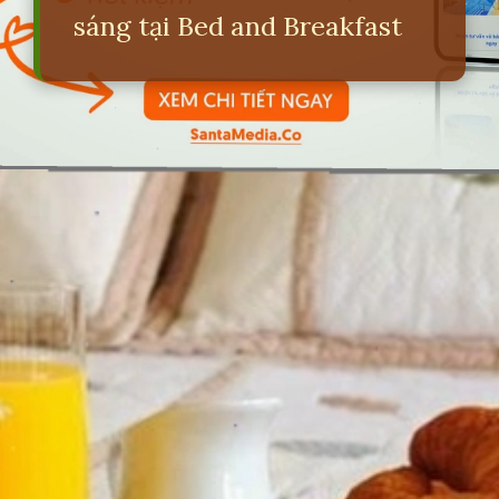
sáng tại Bed and Breakfast
Đang mở
https://erci.edu.vn/bed-and-breakfast-la-gi