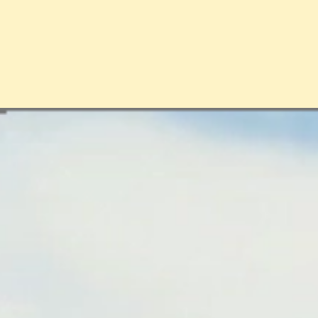
Đang mở
https://erci.edu.vn/american-samoa-la-gi