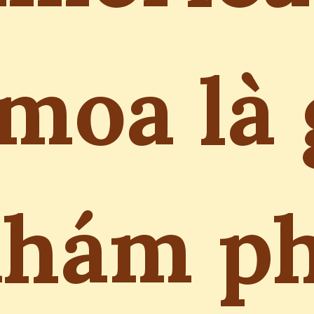
moa là 
hám p