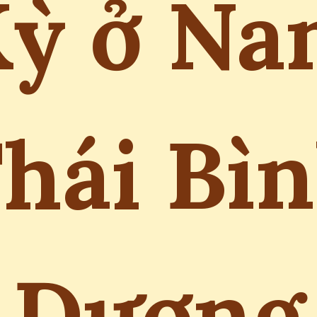
ỳ ở N
hái Bì
Dương