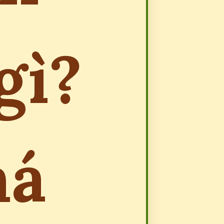
gì?
há