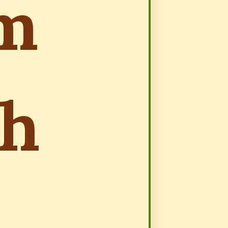
am
nh