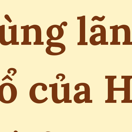
ùng lã
ổ của 