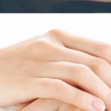
Đang mở
https://erci.edu.vn/xem-ban-tay-doan-van-menh