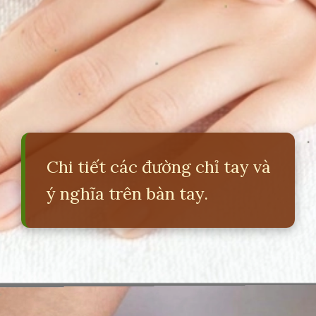
Chi tiết các đường chỉ tay và
ý nghĩa trên bàn tay.
Đang mở
https://erci.edu.vn/xem-ban-tay-doan-van-menh