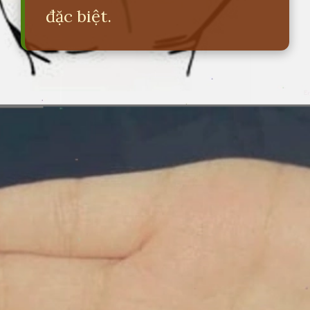
đặc biệt.
Đang mở
https://erci.edu.vn/xem-ban-tay-doan-van-menh