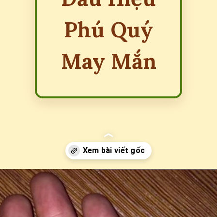
Phú Quý
May Mắn
Đang mở
https://erci.edu.vn/xem-ban-tay-doan-van-menh