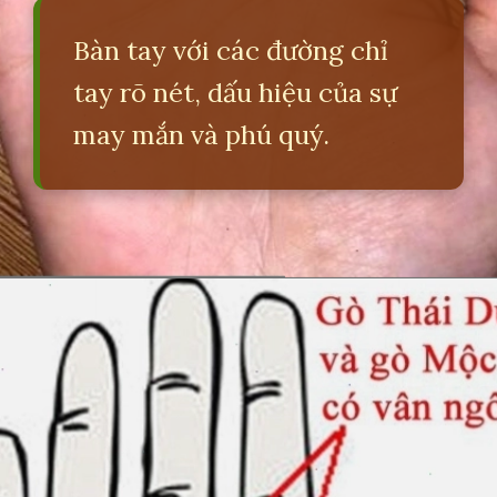
Bàn tay với các đường chỉ
tay rõ nét, dấu hiệu của sự
may mắn và phú quý.
Đang mở
https://erci.edu.vn/xem-ban-tay-doan-van-menh