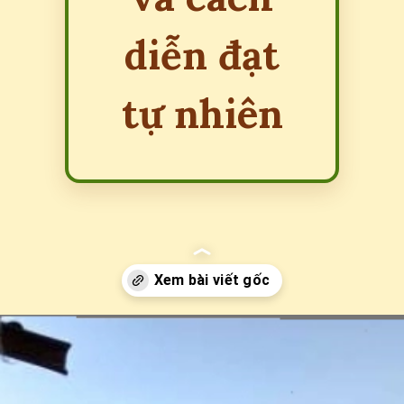
diễn đạt
tự nhiên
Đang mở
https://erci.edu.vn/welcome-to-vietnam-la-gi