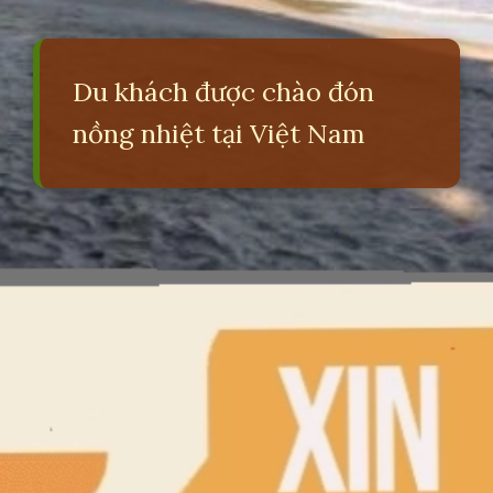
Du khách được chào đón
nồng nhiệt tại Việt Nam
Đang mở
https://erci.edu.vn/welcome-to-vietnam-la-gi