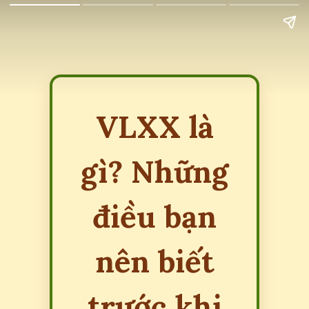
VLXX là
gì? Những
điều bạn
nên biết
trước khi