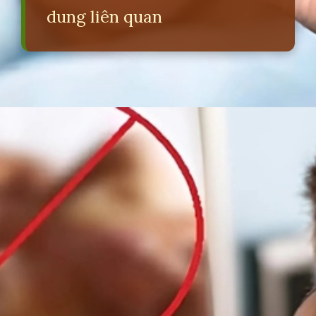
dung liên quan
Đang mở
https://erci.edu.vn/vlxx-la-gi