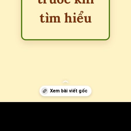
tìm hiểu
Đang mở
https://erci.edu.vn/vlxx-la-gi