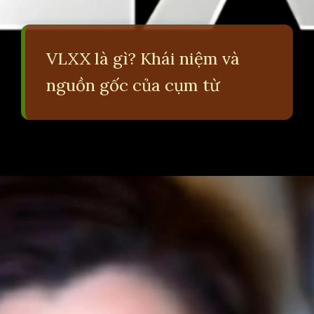
VLXX là gì? Khái niệm và
nguồn gốc của cụm từ
Đang mở
https://erci.edu.vn/vlxx-la-gi