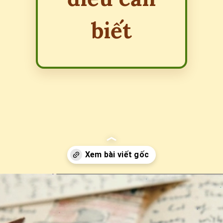
biết
Đang mở
https://erci.edu.vn/ve-khu-hoi-la-gi