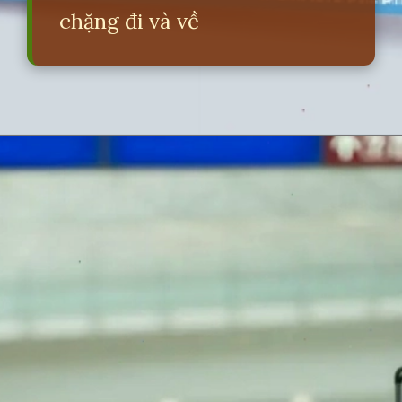
chặng đi và về
Đang mở
https://erci.edu.vn/ve-khu-hoi-la-gi