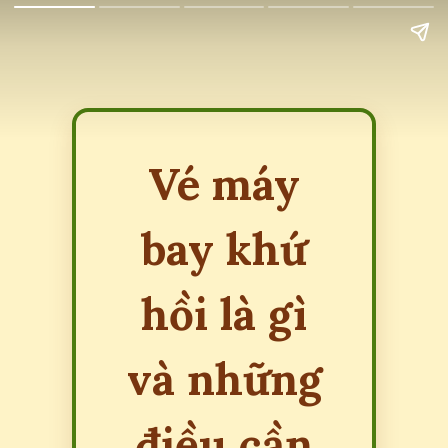
Vé máy
bay khứ
hồi là gì
và những
điều cần