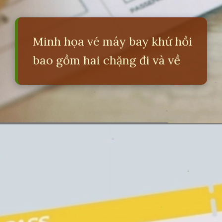
Minh họa vé máy bay khứ hồi
bao gồm hai chặng đi và về
Đang mở
https://erci.edu.vn/ve-khu-hoi-la-gi