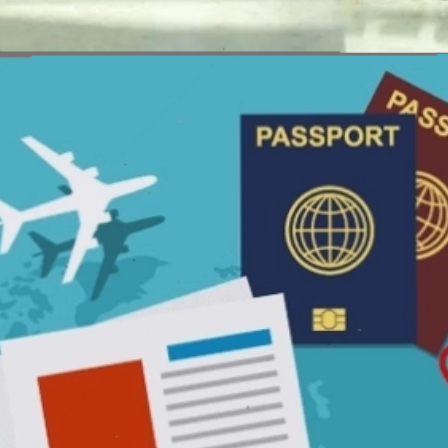
Đang mở
https://erci.edu.vn/ve-khu-hoi-la-gi