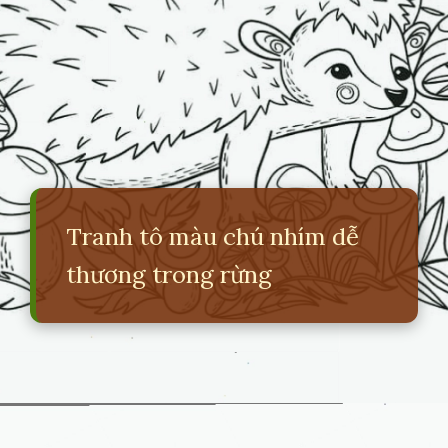
Tranh tô màu chú nhím dễ
thương trong rừng
Đang mở
https://erci.edu.vn/ve-con-vat-trong-rung-don-gian