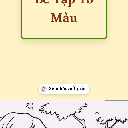
Màu
Đang mở
https://erci.edu.vn/ve-con-vat-trong-rung-don-gian