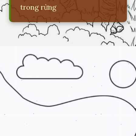
trong rừng
Đang mở
https://erci.edu.vn/ve-con-vat-trong-rung-don-gian