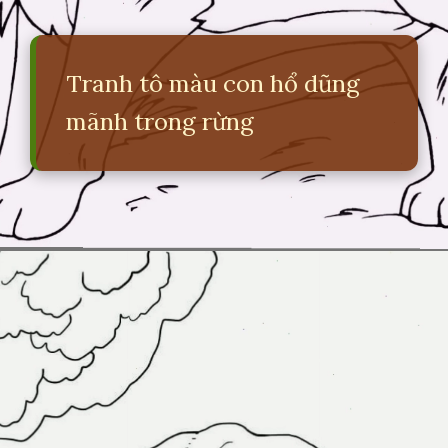
Tranh tô màu con hổ dũng
mãnh trong rừng
Đang mở
https://erci.edu.vn/ve-con-vat-trong-rung-don-gian