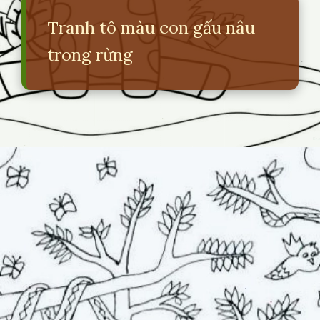
Tranh tô màu con gấu nâu
trong rừng
Đang mở
https://erci.edu.vn/ve-con-vat-trong-rung-don-gian