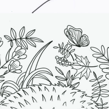
Đang mở
https://erci.edu.vn/ve-con-vat-trong-rung-don-gian