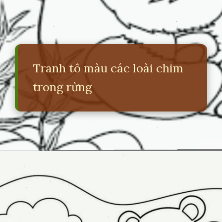
Tranh tô màu các loài chim
trong rừng
Đang mở
https://erci.edu.vn/ve-con-vat-trong-rung-don-gian