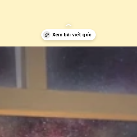
up-luyen-mat-cuc-ky-hieu-qua