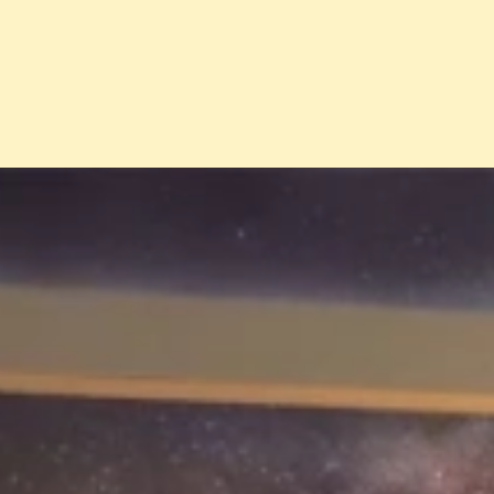
Đang mở
https://erci.edu.vn/tuyet-chieu-tim-vat-the-an-gi