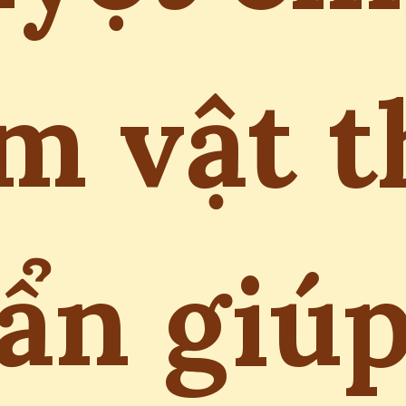
ìm vật t
ẩn giú