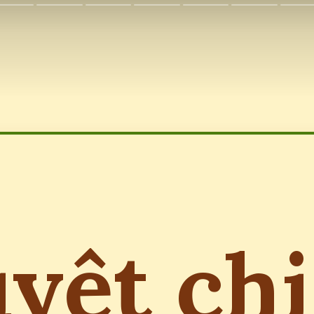
yệt ch