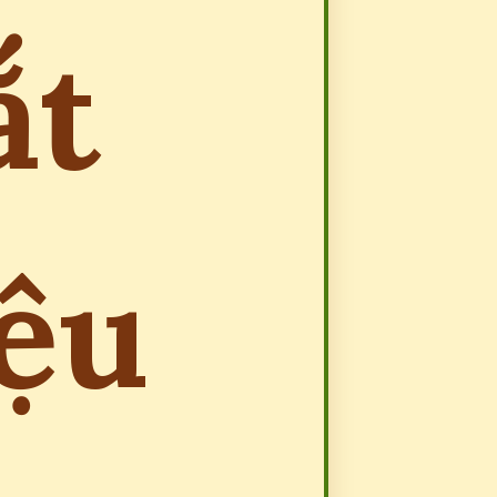
ắt
iệu