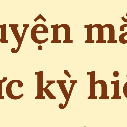
uyện m
c kỳ h